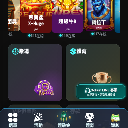
問題三、請問忘記帳號或密碼了多次連續
輸入密碼錯誤，出現帳號被限制訊息怎麼
辦?
答：如果碰到以上兩個問題，請您點選【線上客
服】洽詢，會由客服人員與您核對註冊資料，在
確認無誤後會幫您解決以上的問題。