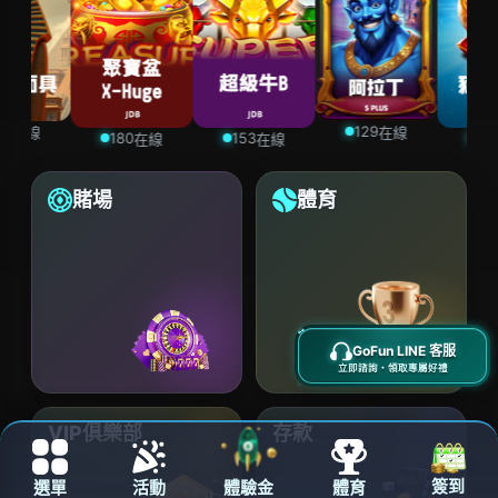
【3A彩票】館廳通知
客服
幫助中心
產品信息
條款與隱私
客服中心
2025-05-12
聯繫我們
體育
彩票
使用條款
客服中心
今日不再顯示
【超商/線上網銀-存款】注意事項
電競
遊戲
客服
常見問題
隱私政策
下載最新瀏覽器
2025-05-02
真人
捕魚
技術問題
免責聲明
娛樂
遊戲
【USDT（虛擬幣）】限額調整通知
客服
遠端協助
2025-03-31
棋牌
遊戲
【信箱註冊】新功能正式上線通知
客服
電子
2024-09-10
我們積極推行負責
遊藝
任博彩，並極力拒
【影城視訊、賽事直播】臨時維護通知
絕未成年玩家使用
維護
我們的軟件進行網
2024-03-16
上娛樂。同時，我
本平台LINE官方客服
們更透過專業人員
客服
及各種有效方法，
2023-12-30
以防止問題博彩的
發生。
本平台網址僅【】
客服
2023-12-30
立即進駐
優惠豪禮
專屬客服
快速交易
個人中心