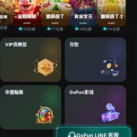
心
瀏覽器
極推行負責任博彩，並極力拒絕未成
使用我們的軟件進行網上娛樂。同
們更透過專業人員及各種有效方法，
題博彩的發生。