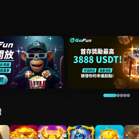
登入
手機註冊
人娛樂
彩票遊戲
棋牌遊戲
電子遊
最新公告
【slotmill電子】館廳維護通知
COOPERATION SUPPORT
維護
2025-11-26
【BNG電子】館廳維護通知
維護
2025-11-26
《戰神賽特2：覺醒之力》上架通知
客服