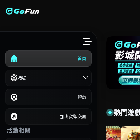
HOT
體育電競
真